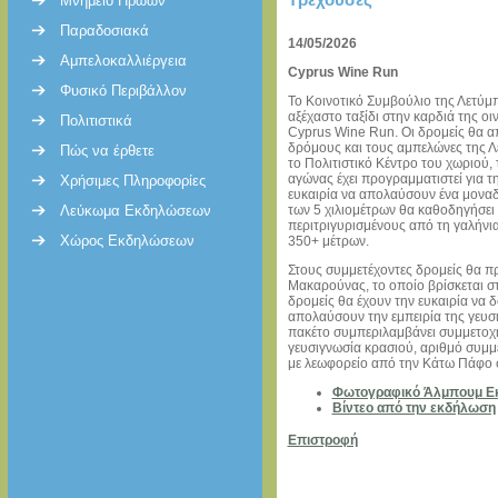
Μνημείο Ηρώων
Παραδοσιακά
14/05/2026
Αμπελοκαλλιέργεια
Cyprus Wine Run
Φυσικό Περιβάλλον
Το Κοινοτικό Συμβούλιο της Λετύμ
αξέχαστο ταξίδι στην καρδιά της 
Πολιτιστικά
Cyprus Wine Run. Οι δρομείς θα 
δρόμους και τους αμπελώνες της Λ
Πώς να έρθετε
το Πολιτιστικό Κέντρο του χωριού,
αγώνας έχει προγραμματιστεί για τ
Χρήσιμες Πληροφορίες
ευκαιρία να απολαύσουν ένα μοναδι
Λεύκωμα Εκδηλώσεων
των 5 χιλιομέτρων θα καθοδηγήσει
περιτριγυρισμένους από τη γαλήνι
Χώρος Εκδηλώσεων
350+ μέτρων.
Στους συμμετέχοντες δρομείς θα π
Μακαρούνας, το οποίο βρίσκεται στ
δρομείς θα έχουν την ευκαιρία να 
απολαύσουν την εμπειρία της γευσ
πακέτο συμπεριλαμβάνει συμμετοχή 
γευσιγνωσία κρασιού, αριθμό συμμ
με λεωφορείο από την Κάτω Πάφο 
Φωτογραφικό Άλμπουμ Ε
Βίντεο από την εκδήλωση
Επιστροφή