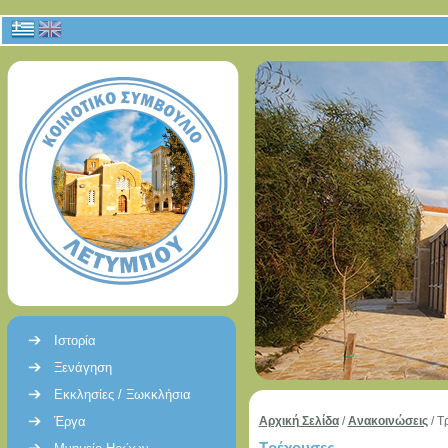
Ιστορία
Ξενάγηση
Εκκλησίες / Ξωκκλήσια
Έργα
Αρχική Σελίδα
/
Ανακοινώσεις
/
Τ
Τρέχουσες