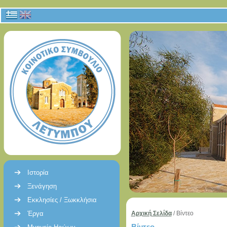
Ιστορία
Ξενάγηση
Εκκλησίες / Ξωκκλήσια
Έργα
Αρχική Σελίδα
/
Βίντεο
Βίντεο