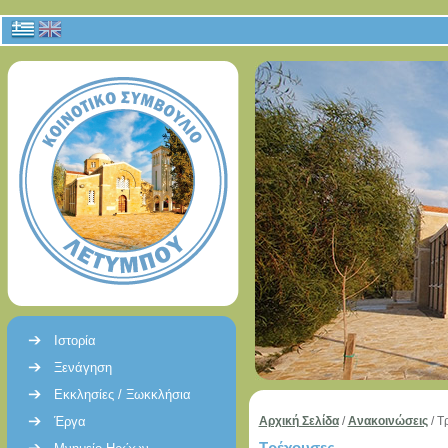
Ιστορία
Ξενάγηση
Εκκλησίες / Ξωκκλήσια
Έργα
Αρχική Σελίδα
/
Ανακοινώσεις
/
Τ
Τρέχουσες