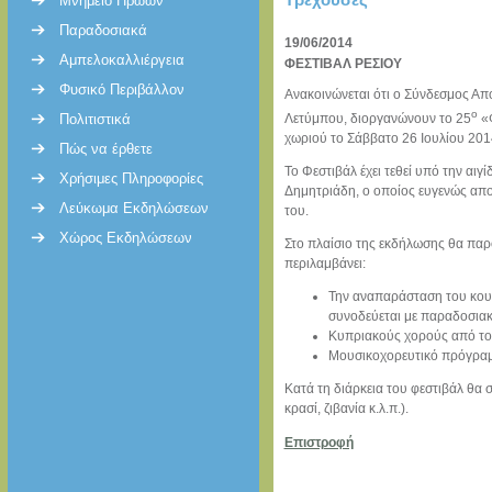
Μνημείο Ηρώων
Παραδοσιακά
19/06/2014
Αμπελοκαλλιέργεια
ΦΕΣΤΙΒΑΛ ΡΕΣΙΟΥ
Φυσικό Περιβάλλον
Ανακοινώνεται ότι ο Σύνδεσμος Απο
ο
Πολιτιστικά
Λετύμπου, διοργανώνουν το 25
«Φ
χωριού το Σάββατο 26 Ιουλίου 2014
Πώς να έρθετε
Το Φεστιβάλ έχει τεθεί υπό την αι
Χρήσιμες Πληροφορίες
Δημητριάδη, ο οποίος ευγενώς απο
Λεύκωμα Εκδηλώσεων
του.
Χώρος Εκδηλώσεων
Στο πλαίσιο της εκδήλωσης θα παρ
περιλαμβάνει:
Την αναπαράσταση του κου
συνοδεύεται με παραδοσιακ
Κυπριακούς χορούς από το
Μουσικοχορευτικό πρόγραμ
Κατά τη διάρκεια του φεστιβάλ θα 
κρασί, ζιβανία κ.λ.π.).
Επιστροφή