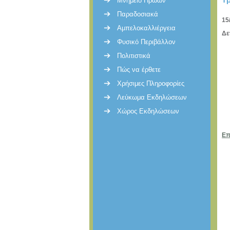
Μνημείο Ηρώων
Παραδοσιακά
15
Αμπελοκαλλιέργεια
Δε
Φυσικό Περιβάλλον
Πολιτιστικά
Πώς να έρθετε
Χρήσιμες Πληροφορίες
Λεύκωμα Εκδηλώσεων
Χώρος Εκδηλώσεων
Επ