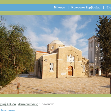
Μήνυμα
Κοινοτικό Συμβούλιο
Επι
χική Σελίδα
/
Ανακοινώσεις
/
Τρέχουσες
ρέχουσες