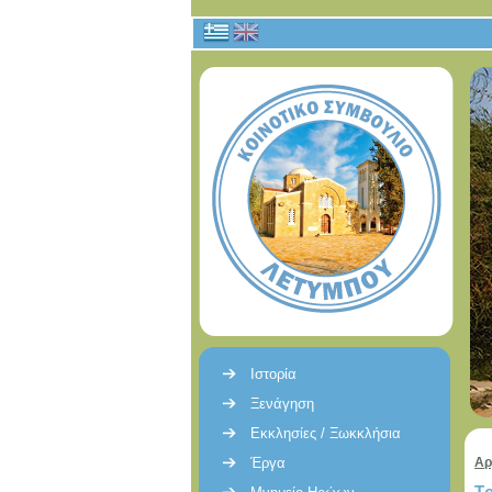
Ιστορία
Ξενάγηση
Εκκλησίες / Ξωκκλήσια
Έργα
Αρ
Τ