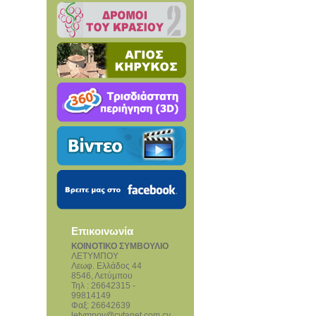
Επικοινωνία
ΚΟΙΝΟΤΙΚΟ ΣΥΜΒΟΥΛΙΟ
ΛΕΤΥΜΠΟΥ
Λεωφ. Ελλάδος 44
8546, Λετύμπου
Τηλ : 26642315 -
99814149
Φαξ: 26642639
letympoy@cytanet.com.cy