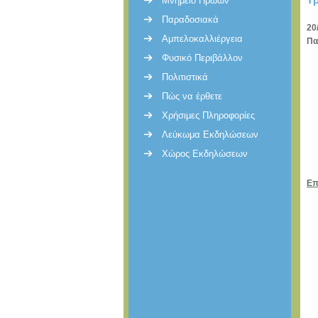
Μνημείο Ηρώων
Παραδοσιακά
20
Αμπελοκαλλιέργεια
Πα
Φυσικό Περιβάλλον
Πολιτιστικά
Πώς να έρθετε
Χρήσιμες Πληροφορίες
Λεύκωμα Εκδηλώσεων
Χώρος Εκδηλώσεων
Επ