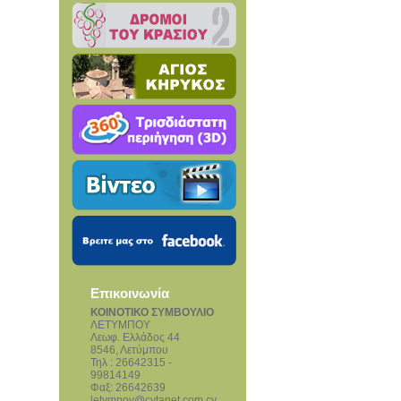
Επικοινωνία
ΚΟΙΝΟΤΙΚΟ ΣΥΜΒΟΥΛΙΟ
ΛΕΤΥΜΠΟΥ
Λεωφ. Ελλάδος 44
8546, Λετύμπου
Τηλ : 26642315 -
99814149
Φαξ: 26642639
letympoy@cytanet.com.cy