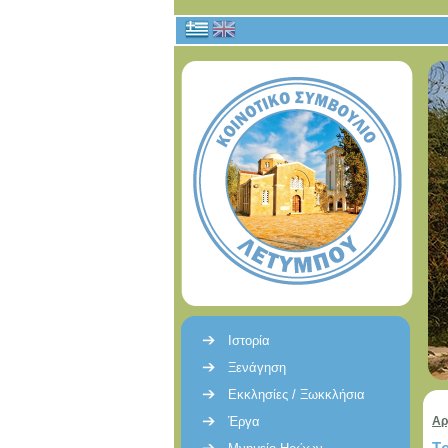
Ιστορία
Ξενάγηση
Εκκλησίες / Ξωκκλήσια
Έργα
Αρ
Τ