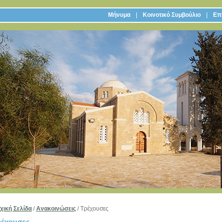
Μήνυμα
Κοινοτικό Συμβούλιο
Επι
χική Σελίδα
/
Ανακοινώσεις
/
Τρέχουσες
ρέχουσες