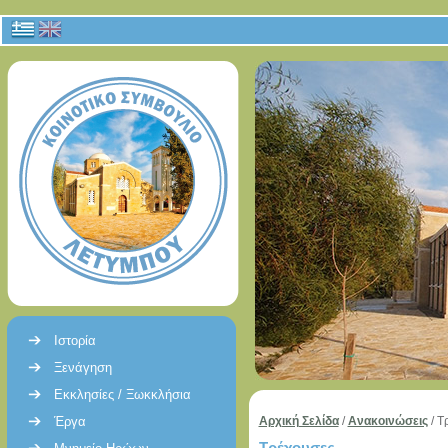
Ιστορία
Ξενάγηση
Εκκλησίες / Ξωκκλήσια
Έργα
Αρχική Σελίδα
/
Ανακοινώσεις
/
Τ
Τρέχουσες