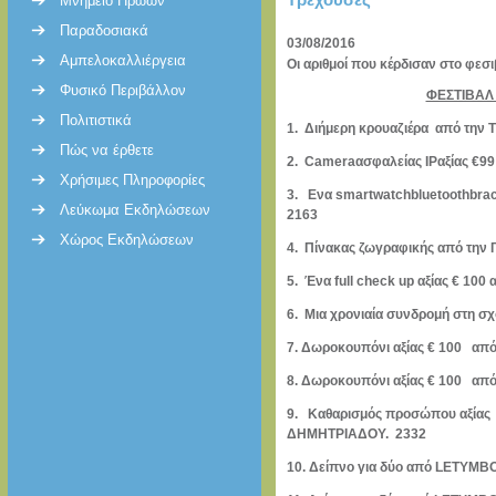
Μνημείο Ηρώων
Παραδοσιακά
03/08/2016
Αμπελοκαλλιέργεια
Οι αριθμοί που κέρδισαν στο φεσ
Φυσικό Περιβάλλον
ΦΕΣΤΙΒΑΛ 
Πολιτιστικά
1. Διήμερη κρουαζιέρα 
Πώς να έρθετε
2.
Camera
ασφαλείας
IP
αξίας €
Χρήσιμες Πληροφορίες
3. Ενα
smart
watch
bluetooth
brac
Λεύκωμα Εκδηλώσεων
2
163
Χώρος Εκδηλώσεων
4. Πίνακας ζωγραφικής 
5. Ένα full check up αξίας 
6. Μια χρονιαία συνδρομή στη
7. Δωροκουπόνι αξίας € 100 α
8. Δωροκουπόνι αξίας € 100 α
9. Καθαρισμός προσώπου αξίας
ΔΗΜΗΤΡΙΑΔΟΥ. 2
332
10. Δείπνο για δύο από LETYM