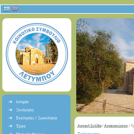
Ιστορία
Ξενάγηση
Εκκλησίες / Ξωκκλήσια
Έργα
Αρχική Σελίδα
/
Ανακοινώσεις
/
Τ
Τρέχουσες