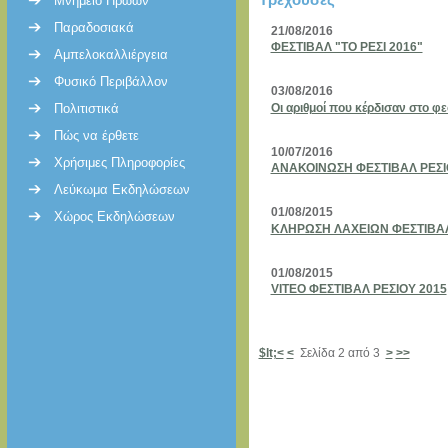
Μνημείο Ηρώων
Παραδοσιακά
21/08/2016
ΦΕΣΤΙΒΑΛ "ΤΟ ΡΕΣΙ 2016"
Αμπελοκαλλιέργεια
Φυσικό Περιβάλλον
03/08/2016
Πολιτιστικά
Οι αριθμοί που κέρδισαν στο φ
Πώς να έρθετε
10/07/2016
Χρήσιμες Πληροφορίες
ΑΝΑΚΟΙΝΩΣΗ ΦΕΣΤΙΒΑΛ ΡΕΣΙ
Λεύκωμα Εκδηλώσεων
01/08/2015
Χώρος Εκδηλώσεων
ΚΛΗΡΩΣΗ ΛΑΧΕΙΩΝ ΦΕΣΤΙΒΑΛ
01/08/2015
VITEO ΦΕΣΤΙΒΑΛ ΡΕΣΙΟΥ 2015
$lt;<
<
Σελίδα 2 από 3
>
>>