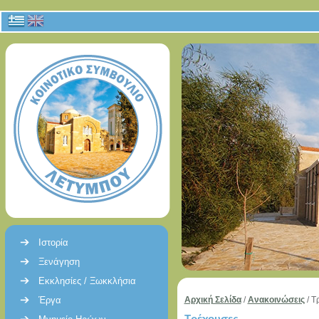
Ιστορία
Ξενάγηση
Εκκλησίες / Ξωκκλήσια
Έργα
Αρχική Σελίδα
/
Ανακοινώσεις
/
Τ
Τρέχουσες