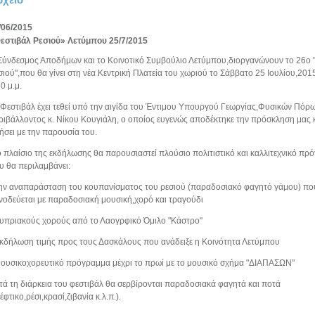
/06/2015
εστιβάλ Ρεσιού» Λετύμπου 25/7/2015
Σύνδεσμος Αποδήμων και το Κοινοτικό Συμβούλιο Λετύμπου,διοργανώνουν το 26ο 
σιού",που θα γίνει στη νέα Κεντρική Πλατεία του χωριού το Σάββατο 25 Ιουλίου,201
0 μ.μ.
 Φεστιβάλ έχει τεθεί υπό την αιγίδα του Έντιμου Υπουργού Γεωργίας,Φυσικών Πόρω
ριβάλλοντος κ. Νίκου Κουγιάλη, ο οποίος ευγενώς αποδέκτηκε την πρόσκληση μας 
μήσει με την παρουσία του.
ο πλαίσιο της εκδήλωσης θα παρουσιαστεί πλούσιο πολιτιστικό και καλλιτεχνικό πρ
υ θα περιλαμβάνει:
Την αναπαράσταση του κουπανίσματος του ρεσιού (παραδοσιακό φαγητό γάμου) πο
νοδεύεται με παραδοσιακή μουσική,χορό και τραγούδι
Κυπριακούς χορούς από το Λαογρφικό Όμιλο "Κάστρο"
Εκδήλωση τιμής προς τους Δασκάλους που ανάδειξε η Κοινότητα Λετύμπου
Μουσικοχορευτικό πρόγραμμα μέχρι το πρωί με το μουσικό σχήμα "ΔΙΑΠΑΣΩΝ"
τά τη διάρκεια του φεστιβάλ θα σερβίρονται παραδοσιακά φαγητά και ποτά
έφτικο,ρέσι,κρασί,ζιβανία κ.λ.π.).