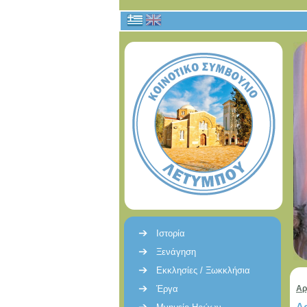
Ιστορία
Ξενάγηση
Εκκλησίες / Ξωκκλήσια
Έργα
Αρ
Α