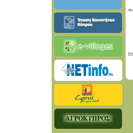
Φω
Επ