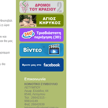
"Φεστιβάλ
5,η ώρα
ν και
και θα μας
όγραμμα
υ θα
Επικοινωνία
ΚΟΙΝΟΤΙΚΟ ΣΥΜΒΟΥΛΙΟ
ΛΕΤΥΜΠΟΥ
Λεωφ. Ελλάδος 44
8546, Λετύμπου
Τηλ : 26642315 -
99814149
Φαξ: 26642639
letympoy@cytanet.com.cy