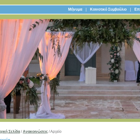
Μήνυμα
Κοινοτικό Συμβούλιο
Επι
χική Σελίδα
/
Ανακοινώσεις
/
Αρχείο
ρχείο