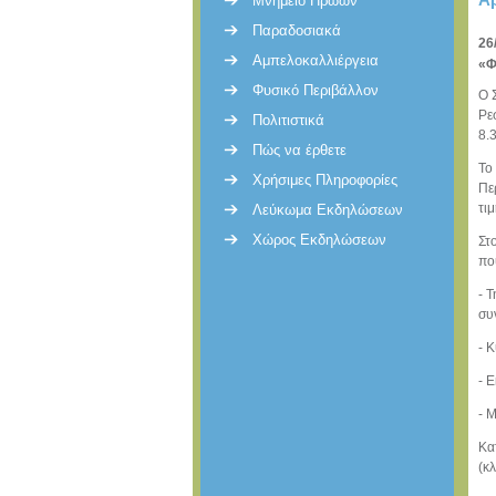
Μνημείο Ηρώων
Παραδοσιακά
26
Αμπελοκαλλιέργεια
«Φ
Φυσικό Περιβάλλον
O 
Ρε
Πολιτιστικά
8.3
Πώς να έρθετε
Το
Χρήσιμες Πληροφορίες
Πε
τι
Λεύκωμα Εκδηλώσεων
Χώρος Εκδηλώσεων
Στ
πο
- 
συ
- 
- 
- 
Κα
(κλ